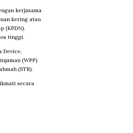
engan kerjasama
nan kering atau
p (KPDN).
s tinggi.
 Device,
injaman (WPP)
ahmah (STR).
ikmati secara