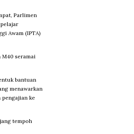
mpat, Parlimen
pelajar
ggi Awam (IPTA)
eh M40 seramai
bentuk bantuan
yang menawarkan
 pengajian ke
anjang tempoh