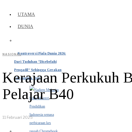
UTAMA
DUNIA
Kontroversi Piala Dunia 2026:
NASIONAL
Dari Tuduhan “Disebelahi
Pengadil” Sehingga Gerakan
Kerajaan Perkukuh B
“Argentina Out”
Pelajar B40
11 Februari 2025