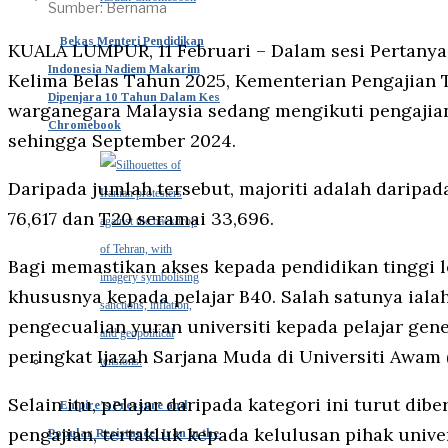
Sumber: Bernama
Bekas Menteri Pendidikan
KUALA LUMPUR, 11 Februari – Dalam sesi Pertanya
Indonesia Nadiem Makarim
Kelima Belas Tahun 2025, Kementerian Pengajian 
Dipenjara 10 Tahun Dalam Kes
warganegara Malaysia sedang mengikuti pengajian 
Chromebook
sehingga September 2024.
Daripada jumlah tersebut, majoriti adalah daripad
76,617 dan T20 seramai 33,696.
Bagi memastikan akses kepada pendidikan tinggi 
khususnya kepada pelajar B40. Salah satunya i
pengecualian yuran universiti kepada pelajar gen
peringkat Ijazah Sarjana Muda di Universiti Awam 
Selain itu, pelajar daripada kategori ini turut d
Empire’s Pressure and
pengajian, tertakluk kepada kelulusan pihak univer
Popular Resistance: Iran in the