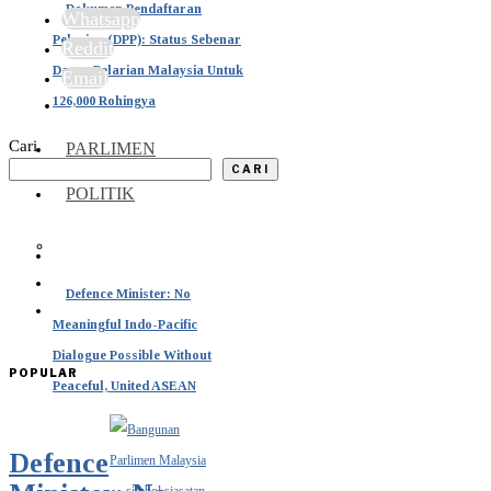
Dokumen Pendaftaran
Whatsapp
Pelarian (DPP): Status Sebenar
Reddit
Dasar Pelarian Malaysia Untuk
Email
126,000 Rohingya
Cari
PARLIMEN
CARI
POLITIK
Defence Minister: No
Meaningful Indo-Pacific
Dialogue Possible Without
POPULAR
Peaceful, United ASEAN
Defence