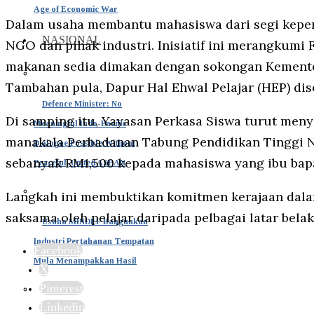
Age of Economic War
Dalam usaha membantu mahasiswa dari segi keper
NASIONAL
NGO dan pihak industri. Inisiatif ini merangkum
makanan sedia dimakan dengan sokongan Kemente
Tambahan pula, Dapur Hal Ehwal Pelajar (HEP) di
Defence Minister: No
Di samping itu, Yayasan Perkasa Siswa turut men
Meaningful Indo-Pacific
manakala Perbadanan Tabung Pendidikan Tinggi 
Dialogue Possible Without
sebanyak RM1,500 kepada mahasiswa yang ibu ba
Peaceful, United ASEAN
Langkah ini membuktikan komitmen kerajaan dala
saksama oleh pelajar daripada pelbagai latar bela
Usaha MINDEF Bangunkan
Industri Pertahanan Tempatan
Facebook
Mula Menampakkan Hasil
X
Pinterest
Linkedin