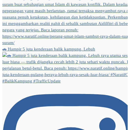
🚗 Hampir 5 juta kenderaan balik kampung. Lebuh