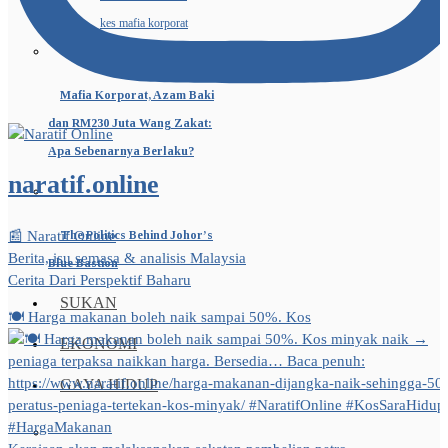
Mafia Korporat, Azam Baki
dan RM230 Juta Wang Zakat:
Apa Sebenarnya Berlaku?
naratif.online
📰 Naratif Online
The Politics Behind Johor’s
Berita, isu semasa & analisis Malaysia
Blue Bastion
Cerita Dari Perspektif Baharu
SUKAN
🍽️ Harga makanan boleh naik sampai 50%. Kos
EKONOMI
GAYA HIDUP