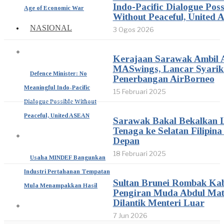
Indo-Pacific Dialogue Poss
Age of Economic War
Without Peaceful, United
NASIONAL
3 Ogos 2026
Kerajaan Sarawak Ambil A
MASwings, Lancar Syarik
Defence Minister: No
Penerbangan AirBorneo
Meaningful Indo-Pacific
15 Februari 2025
Dialogue Possible Without
Peaceful, United ASEAN
Sarawak Bakal Bekalkan 
Tenaga ke Selatan Filipin
Depan
18 Februari 2025
Usaha MINDEF Bangunkan
Industri Pertahanan Tempatan
Sultan Brunei Rombak Kab
Mula Menampakkan Hasil
Pengiran Muda Abdul Mat
Dilantik Menteri Luar
7 Jun 2026