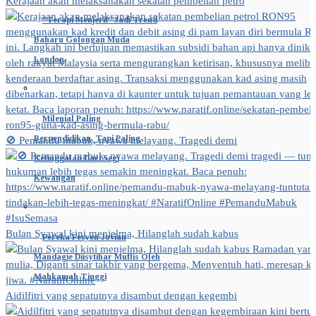
Kerajaan akan melaksanakan sekatan pembelian petro
“Terapi Menjerit” Jadi Trend
Baharu Golongan Muda
London
Milenial Paling
Berpendidikan, Tapi Paling
🚫 Pemandu mabuk, nyawa melayang. Tragedi demi
Ketinggalan Dari Segi
Kewangan
Bulan Syawal kini menjelma, Hilanglah sudah kabus
Pereka Fesyen Jovian
Mandagie Diisytihar Muflis Oleh
Mahkamah Tinggi
Aidilfitri yang sepatutnya disambut dengan kegembi