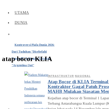
UTAMA
DUNIA
Kontroversi Piala Dunia 2026:
Dari Tuduhan “Disebelahi
atap bocor KLIA
Pengadil” Sehingga Gerakan
“Argentina Out”
INFRASTRUKTUR
·
NASIONAL
Atap Bocor di KLIA Terminal 
Kontraktor Gagal Patuh Pros
MAHB Mulakan Siasatan Men
Kejadian atap bocor di Terminal 1 Lap
Terbang Antarabangsa Kuala Lumpur (K
hujan lebat pada 14 November lalu me